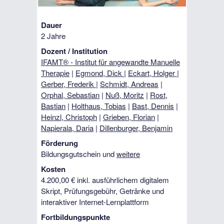
Dauer
2 Jahre
Dozent / Institution
IFAMT® - Institut für angewandte Manuelle
Therapie
|
Egmond, Dick
|
Eckart, Holger
|
Gerber, Frederik
|
Schmidt, Andreas
|
Orphal, Sebastian
|
Nuß, Moritz
|
Rost,
Bastian
|
Holthaus, Tobias
|
Bast, Dennis
|
Heinzl, Christoph
|
Grieben, Florian
|
Napierala, Daria
|
Dillenburger, Benjamin
Förderung
Bildungsgutschein und
weitere
Kosten
4.200,00 € inkl. ausführlichem digitalem
Skript, Prüfungsgebühr, Getränke und
interaktiver Internet-Lernplattform
Fortbildungspunkte