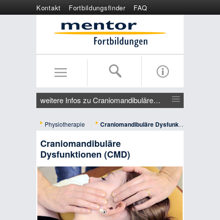
Kontakt
Fortbildungsfinder
FAQ
Online anmelden
Wertgutschein
weitere Infos zu Craniomandibuläre Dysfunktionen (CMD)
Physiotherapie
Craniomandibuläre Dysfunktionen (CMD) - Idstein
Craniomandibuläre
Dysfunktionen (CMD)